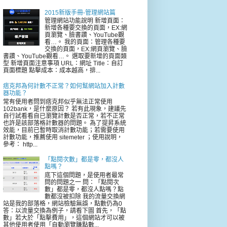
2015新版手冊-管理網站篇
管理網站功能說明 新增頁面：
新增各種要交換的頁面，EX:網
頁瀏覽、臉書讚、YouTube觀
看…。 我的頁面：管理各種要
交換的頁面，EX:網頁瀏覽、臉
書讚、YouTube觀看…。 選取要新增的頁面類
型 新增頁面注意事項 URL：網址 Title：自訂
頁面標題 點擊成本：成本越高，排...
痞克邦為何計數不正常？如何幫網站加入計數
器功能？
常有使用者問到痞克邦似乎無法正常使用
102bank，是什麼原因？ 若有此現象，建議先
自行試看看自已瀏覽計數是否正常，若不正常
也許是該部落格計數器的問題。 為了提昇系統
效能，目前已暫時取消計數功能；若需要使用
計數功能，推薦使用 sitemeter ；使用說明，
參考： http...
「點閱次數」都是零，都沒人
點嗎？
底下這個問題，是使用者最常
問的問題之一 問：「點閱次
數」都是零，都沒人點嗎？點
數都沒被扣除 我的流量交換網
站是我的部落格，網站檢驗無誤，點數仍為0
答：以流量交換為例子，請看下圖 首先，「點
數」若大於「點擊費用」，這個網站才可以被
其他使用者使用「自動瀏覽賺點數...