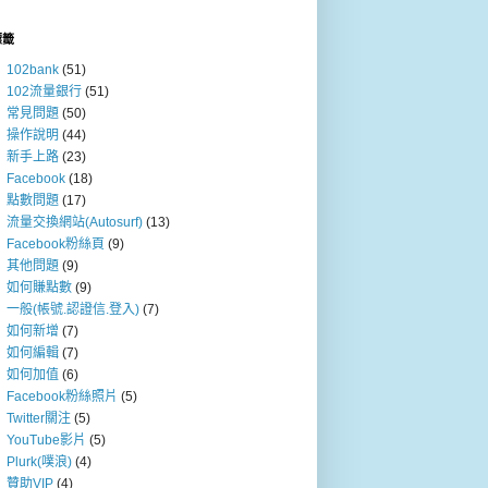
標籤
102bank
(51)
102流量銀行
(51)
常見問題
(50)
操作說明
(44)
新手上路
(23)
Facebook
(18)
點數問題
(17)
流量交換網站(Autosurf)
(13)
Facebook粉絲頁
(9)
其他問題
(9)
如何賺點數
(9)
一般(帳號.認證信.登入)
(7)
如何新增
(7)
如何編輯
(7)
如何加值
(6)
Facebook粉絲照片
(5)
Twitter關注
(5)
YouTube影片
(5)
Plurk(噗浪)
(4)
贊助VIP
(4)