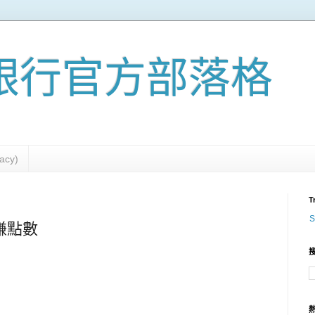
量銀行官方部落格
cy)
T
S
」賺點數