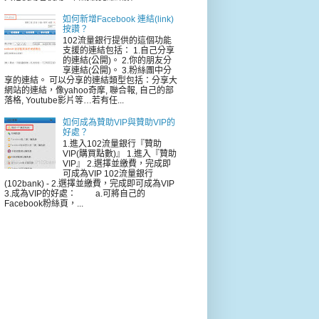
如何新增Facebook 連結(link)
按讚？
102流量銀行提供的這個功能
支援的連結包括： 1.自己分享
的連結(公開)。 2.你的朋友分
享連結(公開)。 3.粉絲團中分
享的連結。 可以分享的連結類型包括：分享大
網站的連結，像yahoo奇摩, 聯合報, 自己的部
落格, Youtube影片等…若有任...
如何成為贊助VIP與贊助VIP的
好處？
1.進入102流量銀行『贊助
VIP(購買點數)』 1.進入『贊助
VIP』 2.選擇並繳費，完成即
可成為VIP 102流量銀行
(102bank) - 2.選擇並繳費，完成即可成為VIP
3.成為VIP的好處： a.可將自己的
Facebook粉絲頁，...